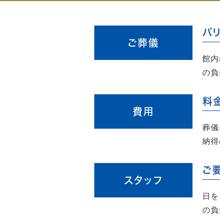
バ
ご葬儀
館内
の負
料
費用
葬儀
納得
ご
スタッフ
日を
の負